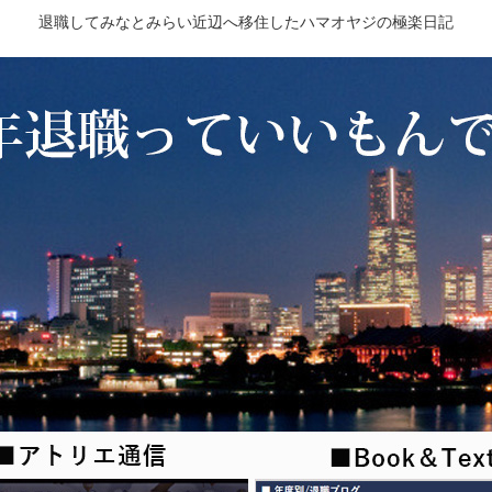
退職してみなとみらい近辺へ移住したハマオヤジの極楽日記