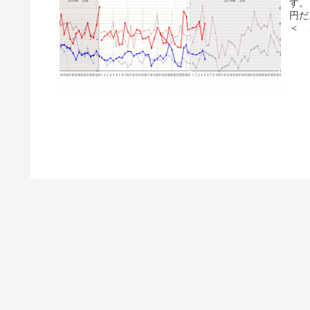
す。
円だ
＜ 