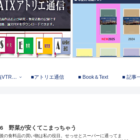
義VTR…
■アトリエ通信
■ Book＆Text
■ 記事
206 野菜が安くてこまっちゃう
後の食料品の買い物は私の役目。せっせとスーパーに通ってま