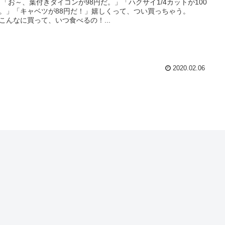
 「お～、葉付きダイコンが98円だ。」「ハクサイ1/4カットが100
。」「キャベツが88円だ！」嬉しくって、つい買っちゃう。
こんなに買って、いつ食べるの！...
2020.02.06