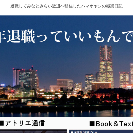
退職してみなとみらい近辺へ移住したハマオヤジの極楽日記