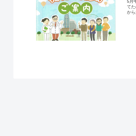
5月
てた
から