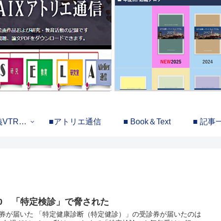
義VTR…
■アトリエ通信
■ Book＆Text
■ 記事
/10 「特定検診」で脅された
券が届いた 「特定健康診断（特定健診）」の受診券が届いたのは